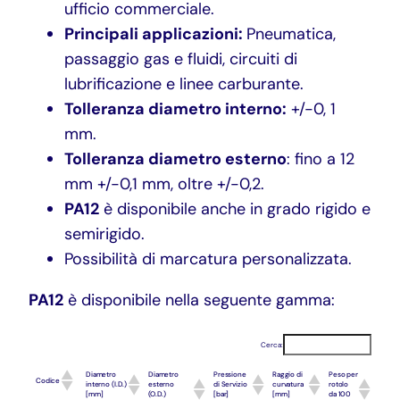
ufficio commerciale.
Principali applicazioni:
Pneumatica,
passaggio gas e fluidi, circuiti di
lubrificazione e linee carburante.
Tolleranza diametro interno:
+/-0, 1
mm.
Tolleranza diametro esterno
: fino a 12
mm +/-0,1 mm, oltre +/-0,2.
PA12
è disponibile anche in grado rigido e
semirigido.
Possibilità di marcatura personalizzata.
PA12
è disponibile nella seguente gamma:
Cerca:
Diametro
Diametro
Pressione
Raggio di
Peso per
Codice
interno (I.D.)
esterno
di Servizio
curvatura
rotolo
[mm]
(O.D.)
[bar]
[mm]
da 100