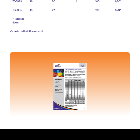
TG5029
16
20
14
160
6,20*
TG5055
18
22
11
190
6,70*
*Rotoli da
50 m
Vista da 1 a 18 di 18 elementi