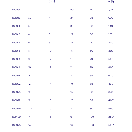
[mm]
m [Kg]
TG5064
2
4
40
20
1,00
TG5063
2,7
4
24
25
0,70
TG5051
3
5
30
30
1,30
TG5010
4
6
27
30
1,70
TG5012
6
8
19
40
2,30
TG5015
8
10
15
60
3,00
TG5018
9
12
17
70
5,20
TG5019
10
12
11
70
3,60
TG5021
11
14
14
85
6,20
TG5022
12
14
10
85
4,30
TG5023
12
15
15
90
6,70
TG5077
12
16
20
95
4,60*
TG5026
12,5
15
14
90
5,60
TG5499
14
16
9
120
2,50*
TG5025
14
18
16
150
5,25*