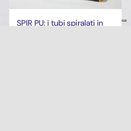
SPIR PU: i tubi spiralati in
poliuretano di Smart
Protections
Dicembre 15th, 2022
|
Categories:
Tubing
I tubi spiralati SPIR PU di Smart
Protections possono essere
realizzati in poliuretano polietere o ...
Read More