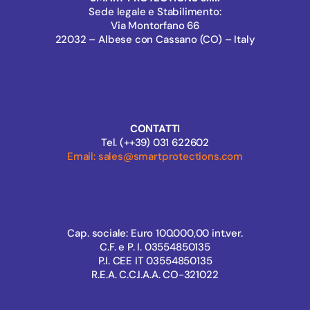
Sede legale e Stabilimento:
Via Montorfano 66
22032 – Albese con Cassano (CO) – Italy
CONTATTI
Tel. (++39) 031 622602
Email: sales@smartprotections.com
Cap. sociale: Euro 100.000,00 int.ver.
C.F. e P. I. 03554850135
P.I. CEE IT 03554850135
R.E.A. C.C.I.A.A. CO-321022