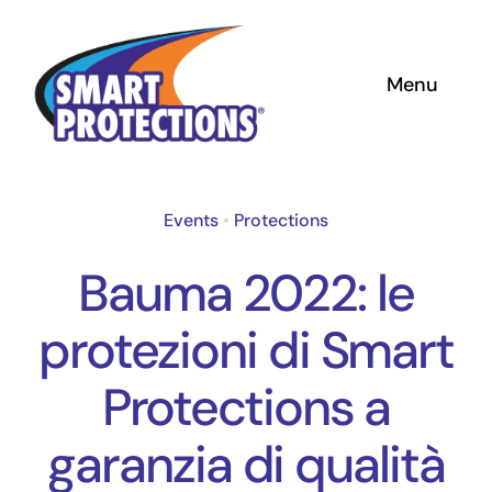
Salta
al
Menu
contenuto
CHI SIAMO
PROTEZIONI
Events
•
Protections
Bauma 2022: le
TUBI e SPIRALI
protezioni di Smart
PRODOTTI SPECIALI
Protections a
CONTATTI
garanzia di qualità
News