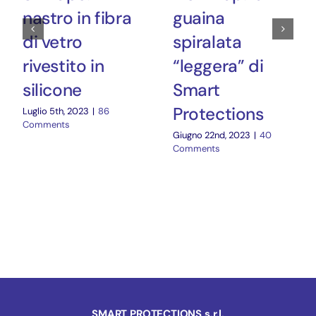
nastro in fibra
guaina
di vetro
spiralata
rivestito in
“leggera” di
silicone
Smart
Protections
Luglio 5th, 2023
|
86
Comments
Giugno 22nd, 2023
|
40
Comments
SMART PROTECTIONS s.r.l.